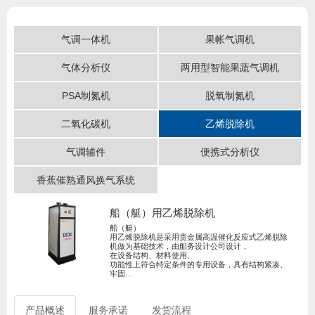
气调一体机
果帐气调机
气体分析仪
两用型智能果蔬气调机
PSA制氮机
脱氧制氮机
二氧化碳机
乙烯脱除机
气调辅件
便携式分析仪
香蕉催熟通风换气系统
船（艇）用乙烯脱除机
船（艇）
用乙烯脱除机是采用贵金属高温催化反应式乙烯脱除
机做为基础技术，由船务设计公司设计，
在设备结构、材料使用、
功能性上符合特定条件的专用设备，具有结构紧凑、
牢固…
产品概述
服务承诺
发货流程