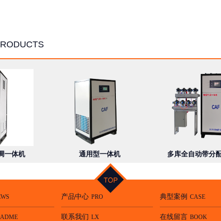
PRODUCTS
一体机
通用型一体机
多库全自动带分配站
产品中心
典型案例
EWS
PRO
CASE
联系我们
在线留言
EADME
LX
BOOK