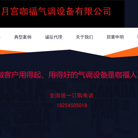
心
典型案例
诚征代理
关于我们
郑重申明