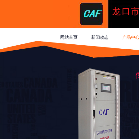
网站首页
新闻动态
产品中