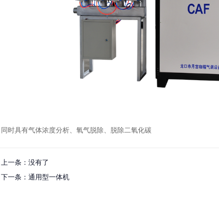
同时具有气体浓度分析、氧气脱除、脱除二氧化碳
上一条：没有了
下一条：
通用型一体机