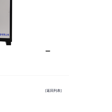
[返回列表]