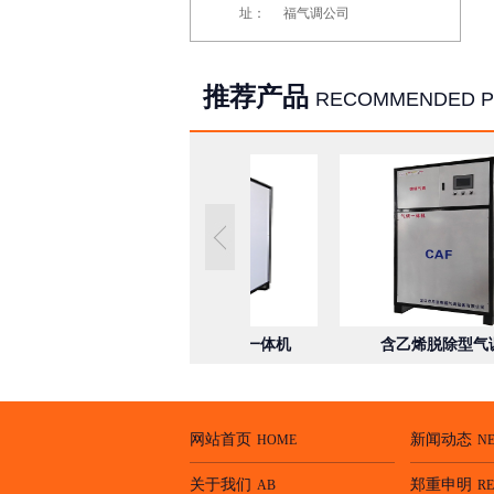
址：
福气调公司
推荐产品
RECOMMENDED 
机
杀菌消毒型气调一体机
含乙烯脱除型气调
网站首页
新闻动态
HOME
N
关于我们
郑重申明
AB
R